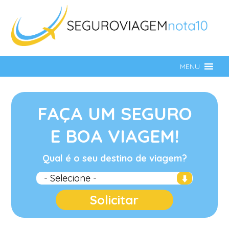
MENU
FAÇA UM SEGURO
E BOA VIAGEM!
Qual é o seu destino de viagem?
Solicitar