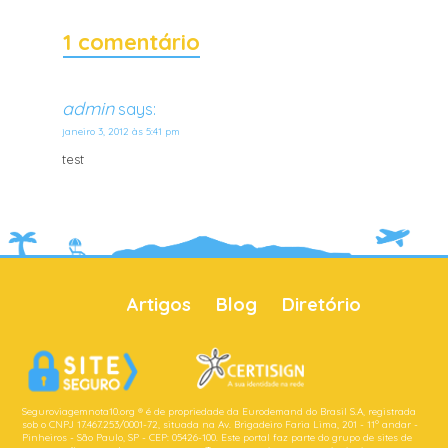
1 comentário
admin
says:
janeiro 3, 2012 às 5:41 pm
test
Artigos
Blog
Diretório
Seguroviagemnota10.org ® é de propriedade da Eurodemand do Brasil S.A, registrada
sob o CNPJ 17.467.253/0001-72, situada na Av. Brigadeiro Faria Lima, 201 - 11º andar -
Pinheiros - São Paulo, SP - CEP: 05426-100. Este portal faz parte do grupo de sites de