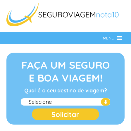
MENU
FAÇA UM SEGURO
E BOA VIAGEM!
Qual é o seu destino de viagem?
Solicitar